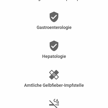
verified_user
Gastroenterologie
verified_user
Hepatologie
healing
Amtliche Gelbfieber-Impfstelle
smoke_free