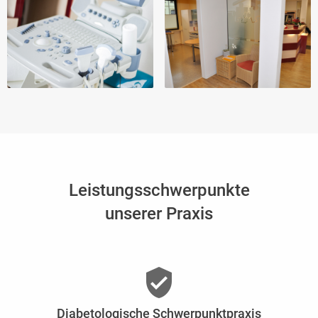
Leistungsschwerpunkte
unserer Praxis
verified_user
Diabetologische Schwerpunktpraxis