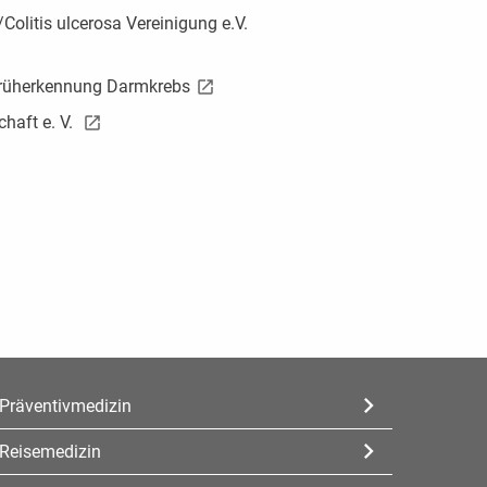
litis ulcerosa Vereinigung e.V.
 Früherkennung Darmkrebs
chaft e. V.
Präventivmedizin
Reisemedizin