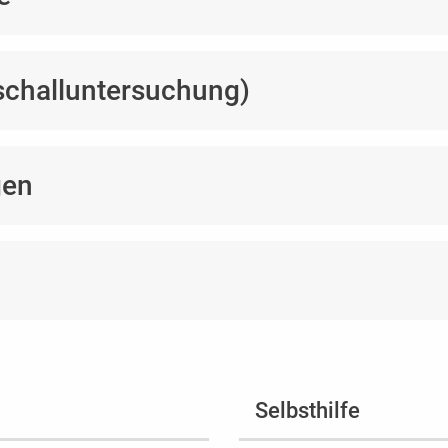
schalluntersuchung)
gen
Selbsthilfe