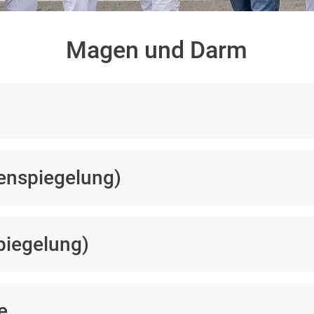
Magen und Darm
enspiegelung)
piegelung)
e