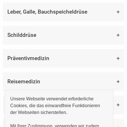
Leber, Galle, Bauchspeicheldrüse
Schilddrüse
Präventivmedizin
Reisemedizin
Unsere Webseite verwendet erforderliche
Gelbfieber-Impfstelle
Cookies, die das einwandfreie Funktionieren
der Webseiten sicherstellen.
Mit Ihrer Zustimmung, verwenden wir zudem